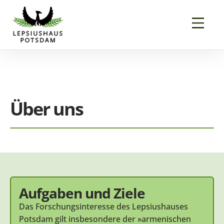
Über uns
Aufgaben und Ziele
Das Forschungsinteresse des Lepsiushauses
Potsdam gilt insbesondere der »armenischen