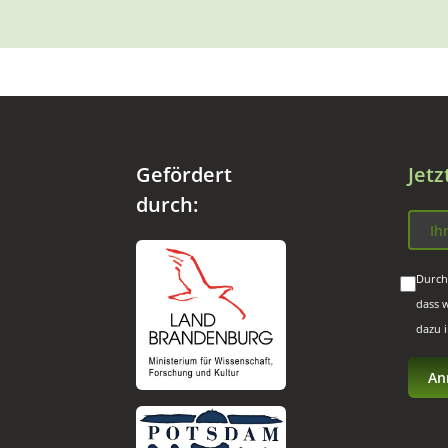
Gefördert
Jet
durch:
Durch
dass 
dazu 