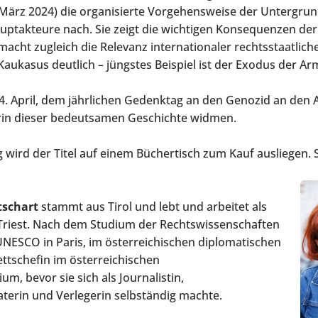
März 2024) die organisierte Vorgehensweise der Untergrun
auptakteure nach. Sie zeigt die wichtigen Konsequenzen der
macht zugleich die Relevanz internationaler rechtsstaatlich
 Kaukasus deutlich – jüngstes Beispiel ist der Exodus der A
4. April, dem jährlichen Gedenktag an den Genozid an den
orin dieser bedeutsamen Geschichte widmen.
g wird der Titel auf einem Büchertisch zum Kauf ausliegen.
ttschart
stammt aus Tirol und lebt und arbeitet als
 Triest. Nach dem Studium der Rechtswissenschaften
 UNESCO in Paris, im österreichischen diplomatischen
ettschefin im österreichischen
m, bevor sie sich als Journalistin,
erin und Verlegerin selbständig machte.