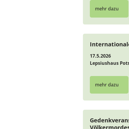
mehr dazu
Internationa
17.5.2026
Lepsiushaus Pot
mehr dazu
Gedenkverans
Völkermordes