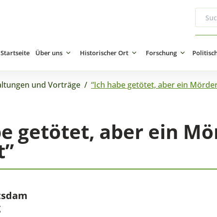
Startseite
Über uns
Historischer Ort
Forschung
Politisc
altungen und Vorträge
/
“Ich habe getötet, aber ein Mörder 
e getötet, aber ein Mö
t”
tsdam
g