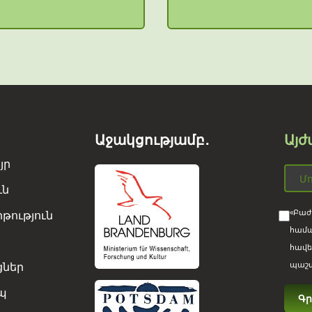
Աջակցությամբ․
Այժ
յր
ւն
«Բաժ
թություն
համա
հավե
ցներ
պաշտ
պ