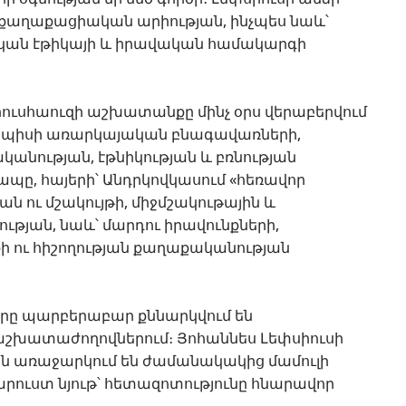
քաղաքացիական արիության, ինչպես նաև՝
կան էթիկայի և իրավական համակարգի
սիուսհաուզի աշխատանքը մինչ օրս վերաբերվում
յնպիսի առարկայական բնագավառների,
ականության, էթնիկության և բռնության
պը, հայերի՝ Անդրկովկասում «հեռավոր
ն ու մշակույթի, միջմշակութային և
ւթյան, նաև՝ մարդու իրավունքների,
ի ու հիշողության քաղաքականության
երը պարբերաբար քննարկվում են
աշխատաժողովներում։ Յոհաննես Լեփսիուսի
ն առաջարկում են ժամանակակից մամուլի
արուստ նյութ՝ հետազոտությունը հնարավոր