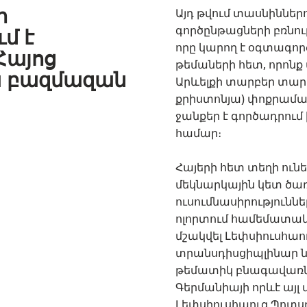
ի
Այդ թվում տասնիննե
գործընթացների բռնո
մ է
որը կարող է օգտագո
Հայոց
թեմաների հետ, որոնք 
 բազմազան
Արևելքի տարբեր տար
քրիստոնյա) փոքրամաս
ջանքեր է գործադրում
համար։
Հայերի հետ տեղի ուն
մեկնարկային կետ ծ
ուսումնասիրությունն
ոլորտում համեմատական
մշակվել Լեփսիուսհա
տրանսդիսցիպլինար նա
թեմատիկ բնագավառնե
Գերմանիայի որևէ այլ 
Լեփսիուսհաուզ Պոտս