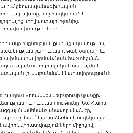
իայում ցեղասպանագիտական
երի բնագավառը, որը բաղկացած է
լոգիայից, փիլիսոփայությունից,
 իրավագիտությունից։
 օրինակը ինքնության քաղաքականության,
սպանության շարունակության ծավալի և,
 վերաիմաստավորման, նաև հաշտեցման
քաղաքական ու սոցիալական ճանաչման
ատական լուսաբանման հնարավորություն է
 խաղում Յոհաննես Լեփսիուսի կյանքի,
եցության ուսումնասիրությունը։ Նա Հայոց
ազգային ամենանշանավոր վկան էր,
գրողը, նաև՝ նախաձեռնողն ու ղեկավարն
սնավոր նվիրատվությունների միջոցով
ի օգնության մի մեծ գործի։ Լեփսիուսի անձի