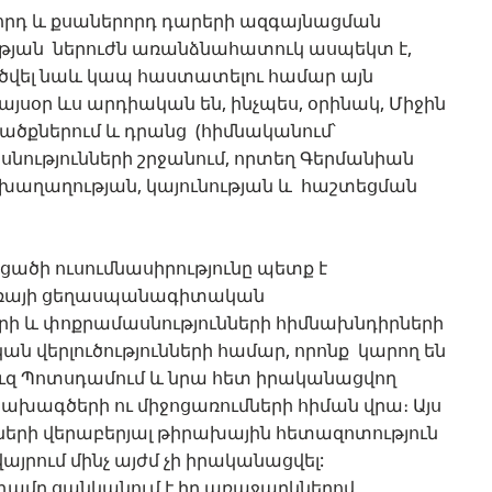
րորդ և քսաներորդ դարերի ազգայնացման
ւթյան ներուժն առանձնահատուկ ասպեկտ է,
րծվել նաև կապ հաստատելու համար այն
այսօր ևս արդիական են, ինչպես, օրինակ, Միջին
ածքներում և դրանց (հիմնականում՝
նությունների շրջանում, որտեղ Գերմանիան
 խաղաղության, կայունության և հաշտեցման
եցածի ուսումնասիրությունը պետք է
առայի ցեղասպանագիտական
երի և փոքրամասնությունների հիմնախնդիրների
 ​​վերլուծությունների համար, որոնք կարող են
ուզ Պոտսդամում և նրա հետ իրականացվող
խագծերի ու միջոցառումների հիման վրա։ Այս
րի վերաբերյալ թիրախային հետազոտություն
վայրում մինչ այժմ չի իրականացվել:
դամը ցանկանում է իր առաջարկներով