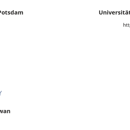
Potsdam
Universitä
ht
ewan