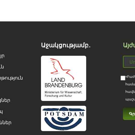
Աջակցությամբ․
Այժ
յր
ւն
«Բաժ
թություն
համա
հավե
ցներ
պաշտ
պ
ններ