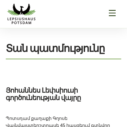
Տան պատմությունը
Յոհաննես Լեփսիուսի
գործունեության
վայրը
Պոտսդամ քաղաքի Գղոսե
Վայնմայստերշտրասե 45 հասցեում գտնվող