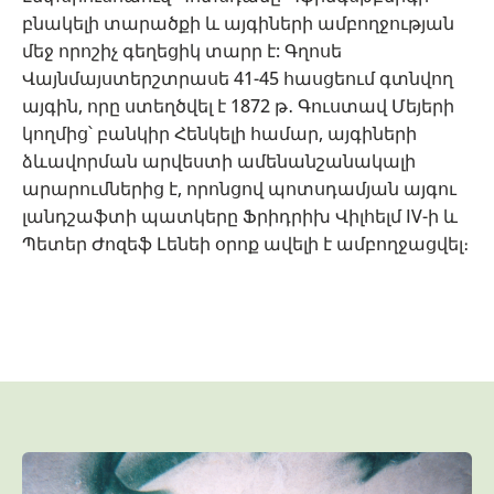
բնակելի տարածքի և այգիների ամբողջության
մեջ որոշիչ գեղեցիկ տարր է: Գղոսե
Վայնմայստերշտրասե 41-45 հասցեում գտնվող
այգին, որը ստեղծվել է 1872 թ․ Գուստավ Մեյերի
կողմից՝ բանկիր Հենկելի համար, այգիների
ձևավորման արվեստի ամենանշանակալի
արարումներից է, որոնցով պոտսդամյան այգու
լանդշաֆտի պատկերը Ֆրիդրիխ Վիլհելմ IV-ի և
Պետեր Ժոզեֆ Լենեի օրոք ավելի է ամբողջացվել։