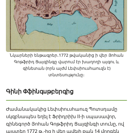
Նկարների ենթագրեր․1772 թվականից ի վեր Յոհան
Գոթֆրիդ Ցայզինգը վարում էր խաղողի այգու և
գինետան (որն այժմ Լեփսիուսհաուզն է)
տնտեսությունը։
Գինի Փֆինգսթբերգից
Ժամանակակից Լեփսիուսհաուզ Պոտսդամը
սկզբնապես եղել է Ֆրիդրիխ II-ի սպասավոր,
գինեգործ Յոհան Գոթֆրիդ Ցայզինգի տունը, ով
այստեղ 1772 թ․-ից ի վեր ավելի քան 14 մորգեն