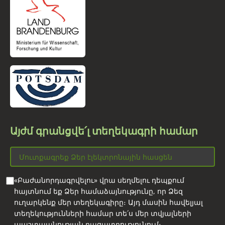
Այժմ գրանցվե՛լ տեղեկագրի համար
«Բաժանորդագրվելու» վրա սեղմելու դեպքում
հայտնում եք Ձեր համաձայնությունը, որ Ձեզ
ուղարկենք մեր տեղեկագիրը։ Այդ մասին հավելյալ
տեղեկությունների համար տե՛ս մեր տվյալների
պաշտպանության բացատրությունում։