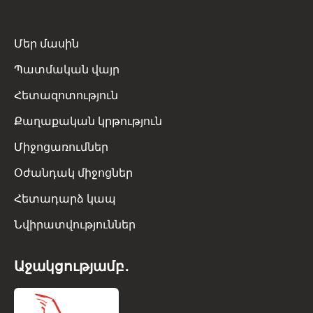
Մեր մասին
Պատմական վայր
Հետազոտություն
Քաղաքական կրթություն
Միջոցառումներ
Օժանդակ միջոցներ
Հետադարձ կապ
Նվիրատվություններ
Աջակցությամբ․