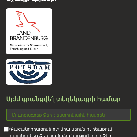
Այժմ գրանցվե՛լ տեղեկագրի համար
«Բաժանորդագրվելու» վրա սեղմելու դեպքում
հայտնում եք Ձեր համաձայնությունը, որ Ձեզ